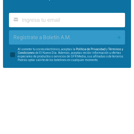
Regístrate a Boletín A.M.
Al someter tu correo electrónico, aceptas la
Política de Privacidad
y
Términos y
Condiciones
de El Nuevo Día. Además, aceptas recibir información u ofertas
especiales de productos o servicios de GFR Media, sus afiliadas o de terceros.
Podrás optar salirte de los boletines en cualquier momento.