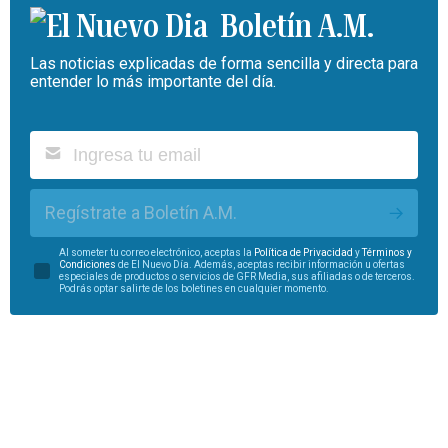
Boletín A.M.
Las noticias explicadas de forma sencilla y directa para
entender lo más importante del día.
Regístrate a Boletín A.M.
Al someter tu correo electrónico, aceptas la
Política de Privacidad
y
Términos y
Condiciones
de El Nuevo Día. Además, aceptas recibir información u ofertas
especiales de productos o servicios de GFR Media, sus afiliadas o de terceros.
Podrás optar salirte de los boletines en cualquier momento.