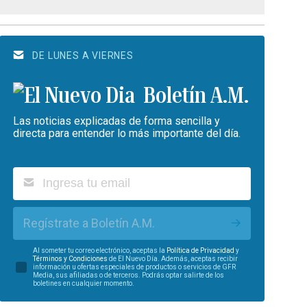
DE LUNES A VIERNES
Boletín A.M.
Las noticias explicadas de forma sencilla y
directa para entender lo más importante del día.
Regístrate a Boletín A.M.
Al someter tu correo electrónico, aceptas la
Política de Privacidad
y
Términos y Condiciones
de El Nuevo Día. Además, aceptas recibir
información u ofertas especiales de productos o servicios de GFR
Media, sus afiliadas o de terceros. Podrás optar salirte de los
boletines en cualquier momento.