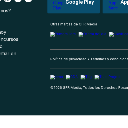
Google Play
Ap
omos?
s
Otras marcas de GFR Media
 hoy
oncursos
io
nfiar en
Política de privacidad
Términos y condicion
©
2026
GFR Media, Todos los Derechos Rese