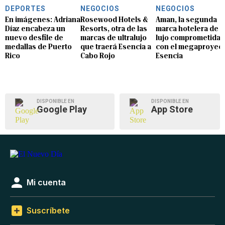
DEPORTES
NEGOCIOS
NEGOCIOS
En imágenes: Adriana
Rosewood Hotels &
Aman, la segunda
Díaz encabeza un
Resorts, otra de las
marca hotelera de
nuevo desfile de
marcas de ultralujo
lujo comprometida
medallas de Puerto
que traerá Esencia a
con el megaproyec
Rico
Cabo Rojo
Esencia
DISPONIBLE EN
DISPONIBLE EN
Google Play
App Store
Mi cuenta
Suscríbete