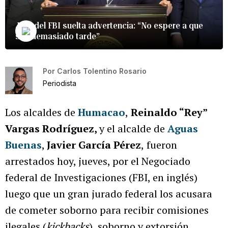
Jefe del FBI suelta advertencia: “No espere a que
sea demasiado tarde”
Por
Carlos Tolentino Rosario
Periodista
Los alcaldes
de
Humacao
,
Reinaldo “Rey”
Vargas Rodríguez,
y el alcalde de
Aguas
Buenas
,
Javier García Pérez
,
fueron
arrestados hoy, jueves, por el Negociado
federal de Investigaciones (FBI, en inglés)
luego que un gran jurado federal los acusara
de cometer soborno para recibir comisiones
ilegales (
kickbacks
), soborno y extorsión.