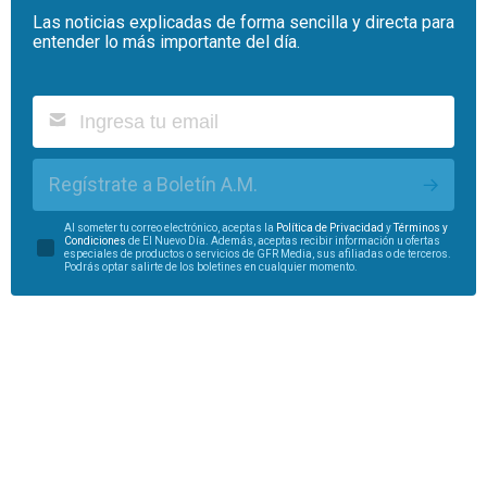
Las noticias explicadas de forma sencilla y directa para
entender lo más importante del día.
Regístrate a Boletín A.M.
Al someter tu correo electrónico, aceptas la
Política de Privacidad
y
Términos y
Condiciones
de El Nuevo Día. Además, aceptas recibir información u ofertas
especiales de productos o servicios de GFR Media, sus afiliadas o de terceros.
Podrás optar salirte de los boletines en cualquier momento.