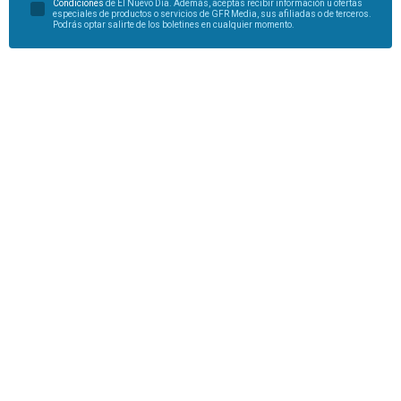
Condiciones
de El Nuevo Día. Además, aceptas recibir información u ofertas
especiales de productos o servicios de GFR Media, sus afiliadas o de terceros.
Podrás optar salirte de los boletines en cualquier momento.