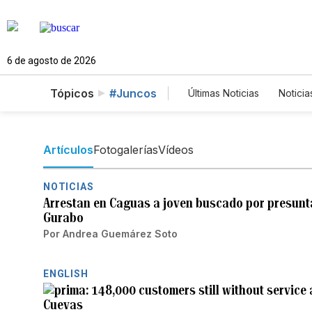
6 de agosto de 2026
Tópicos
#Juncos
Últimas Noticias
Noticia
Estados Unidos
Ci
English
Podcasts
Artículos
Fotogalerías
Vídeos
NOTICIAS
Arrestan en Caguas a joven buscado por presunt
Gurabo
Por
Andrea Guemárez Soto
ENGLISH
148,000 customers still without service a
Cuevas