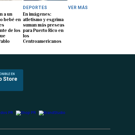
DEPORTES
VER MÁS
n a un
En imágenes:
o bebé en
atletismo y esgrima
es
suman más preseas
nte de los
para Puerto Rico en
que
los
Pablo
Centroamericanos
ONIBLE EN
p Store