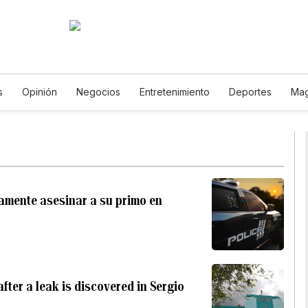
s
Opinión
Negocios
Entretenimiento
Deportes
Mag
encia y Ambiente
Gastronomía
De Viaje
Tecnología
J
Horóscopos
Newsletters
Feriados
Especiales
amente asesinar a su primo en
fter a leak is discovered in Sergio