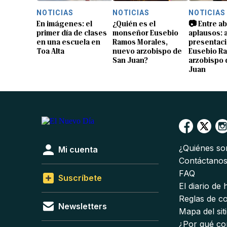
NOTICIAS
NOTICIAS
NOTICIAS
En imágenes: el
¿Quién es el
📷 Entre a
primer día de clases
monseñor Eusebio
aplausos: a
en una escuela en
Ramos Morales,
presentaci
Toa Alta
nuevo arzobispo de
Eusebio R
San Juan?
arzobispo 
Juan
¿Quiénes s
Mi cuenta
Contáctano
FAQ
Suscríbete
El diario de
Reglas de c
Newsletters
Mapa del sit
¿Por qué co