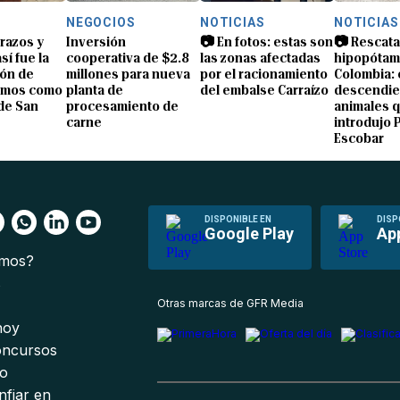
NEGOCIOS
NOTICIAS
NOTICIAS
brazos y
Inversión
📷 En fotos: estas son
📷 Rescata
sí fue la
cooperativa de $2.8
las zonas afectadas
hipopótam
ón de
millones para nueva
por el racionamiento
Colombia: 
amos como
planta de
del embalse Carraízo
descendie
de San
procesamiento de
animales 
carne
introdujo 
Escobar
DISPONIBLE EN
DISP
Google Play
Ap
omos?
s
Otras marcas de GFR Media
 hoy
oncursos
io
nfiar en