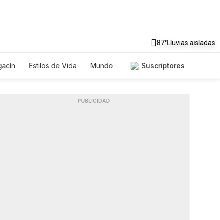
87°
Lluvias aisladas
acín
Estilos de Vida
Mundo
Suscriptores
uegos
Lotería
Vídeos
Fotos
PUBLICIDAD