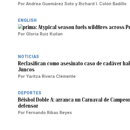
Por
Andrea Guemárez Soto
y
Richard I. Colón Badillo
ENGLISH
Atypical season fuels wildfires across P
Por
Gloria Ruiz Kuilan
NOTICIAS
Reclasifican como asesinato caso de cadáver hall
Juncos
Por
Yaritza Rivera Clemente
DEPORTES
Béisbol Doble A: arranca un Carnaval de Campe
defensor
Por
Fernando Ribas Reyes