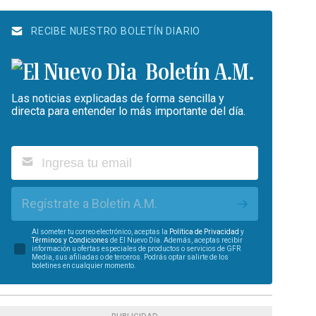
RECIBE NUESTRO BOLETÍN DIARIO
Boletín A.M.
Las noticias explicadas de forma sencilla y
directa para entender lo más importante del día.
Regístrate a Boletín A.M.
Al someter tu correo electrónico, aceptas la
Política de Privacidad
y
Términos y Condiciones
de El Nuevo Día. Además, aceptas recibir
información u ofertas especiales de productos o servicios de GFR
Media, sus afiliadas o de terceros. Podrás optar salirte de los
boletines en cualquier momento.