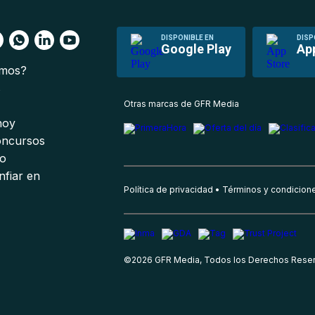
DISPONIBLE EN
DISP
Google Play
Ap
omos?
s
Otras marcas de GFR Media
 hoy
oncursos
io
nfiar en
Política de privacidad
Términos y condicion
©
2026
GFR Media, Todos los Derechos Rese