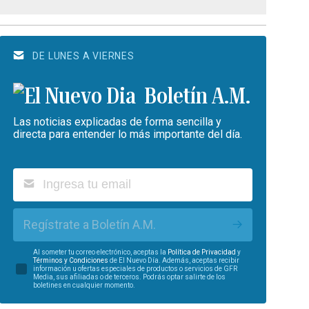
DE LUNES A VIERNES
Boletín A.M.
Las noticias explicadas de forma sencilla y
directa para entender lo más importante del día.
Regístrate a Boletín A.M.
Al someter tu correo electrónico, aceptas la
Política de Privacidad
y
Términos y Condiciones
de El Nuevo Día. Además, aceptas recibir
información u ofertas especiales de productos o servicios de GFR
Media, sus afiliadas o de terceros. Podrás optar salirte de los
boletines en cualquier momento.