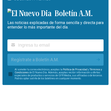
Boletín A.M.
Las noticias explicadas de forma sencilla y directa para
entender lo más importante del día.
Regístrate a Boletín A.M.
Al someter tu correo electrónico, aceptas la
Política de Privacidad
y
Términos y
Condiciones
de El Nuevo Día. Además, aceptas recibir información u ofertas
especiales de productos o servicios de GFR Media, sus afiliadas o de terceros.
Podrás optar salirte de los boletines en cualquier momento.