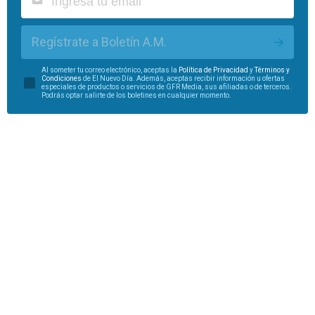
Regístrate a Boletín A.M.
Al someter tu correo electrónico, aceptas la
Política de Privacidad
y
Términos y
Condiciones
de El Nuevo Día. Además, aceptas recibir información u ofertas
especiales de productos o servicios de GFR Media, sus afiliadas o de terceros.
Podrás optar salirte de los boletines en cualquier momento.