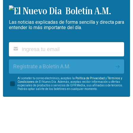
Boletín A.M.
Las noticias explicadas de forma sencilla y directa para
entender lo más importante del día.
Regístrate a Boletín A.M.
Al someter tu correo electrónico, aceptas la
Política de Privacidad
y
Términos y
Condiciones
de El Nuevo Día. Además, aceptas recibir información u ofertas
especiales de productos o servicios de GFR Media, sus afiliadas o de terceros.
Podrás optar salirte de los boletines en cualquier momento.