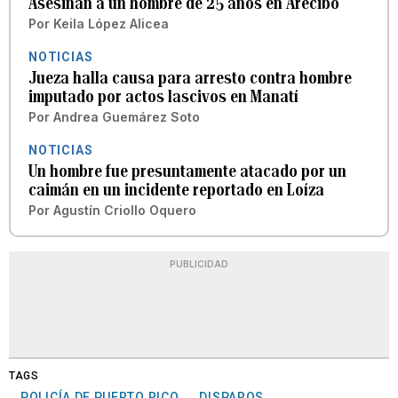
Asesinan a un hombre de 25 años en Arecibo
Por
Keila López Alicea
NOTICIAS
Jueza halla causa para arresto contra hombre
imputado por actos lascivos en Manatí
Por
Andrea Guemárez Soto
NOTICIAS
Un hombre fue presuntamente atacado por un
caimán en un incidente reportado en Loíza
Por
Agustín Criollo Oquero
PUBLICIDAD
TAGS
POLICÍA DE PUERTO RICO
DISPAROS