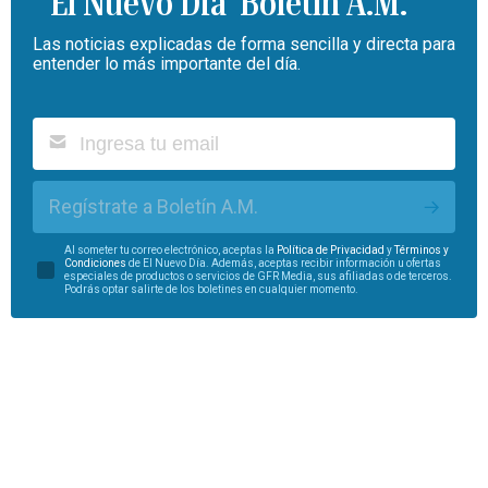
Boletín A.M.
Las noticias explicadas de forma sencilla y directa para
entender lo más importante del día.
Regístrate a Boletín A.M.
Al someter tu correo electrónico, aceptas la
Política de Privacidad
y
Términos y
Condiciones
de El Nuevo Día. Además, aceptas recibir información u ofertas
especiales de productos o servicios de GFR Media, sus afiliadas o de terceros.
Podrás optar salirte de los boletines en cualquier momento.