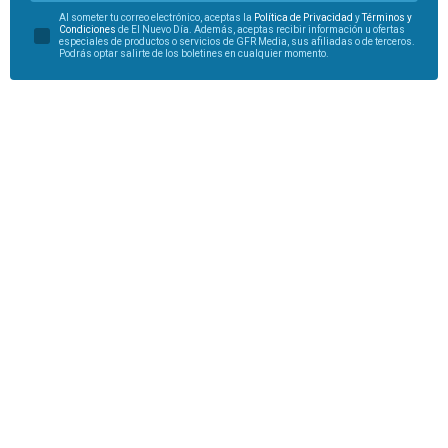
Al someter tu correo electrónico, aceptas la
Política de Privacidad
y
Términos y
Condiciones
de El Nuevo Día. Además, aceptas recibir información u ofertas
especiales de productos o servicios de GFR Media, sus afiliadas o de terceros.
Podrás optar salirte de los boletines en cualquier momento.