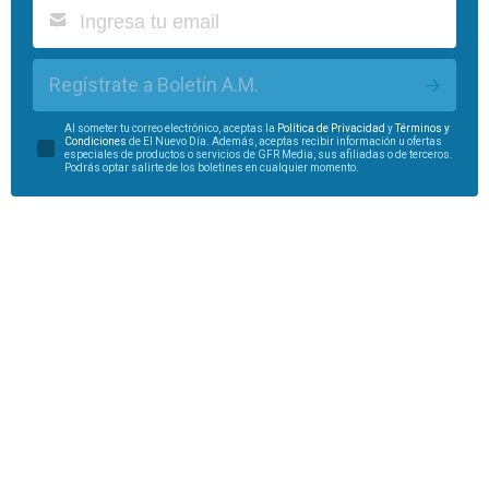
Regístrate a Boletín A.M.
Al someter tu correo electrónico, aceptas la
Política de Privacidad
y
Términos y
Condiciones
de El Nuevo Día. Además, aceptas recibir información u ofertas
especiales de productos o servicios de GFR Media, sus afiliadas o de terceros.
Podrás optar salirte de los boletines en cualquier momento.