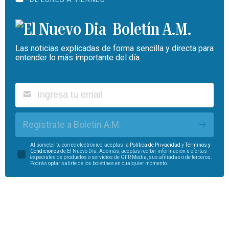
Boletín A.M.
Las noticias explicadas de forma sencilla y directa para
entender lo más importante del día.
Regístrate a Boletín A.M.
Al someter tu correo electrónico, aceptas la
Política de Privacidad
y
Términos y
Condiciones
de El Nuevo Día. Además, aceptas recibir información u ofertas
especiales de productos o servicios de GFR Media, sus afiliadas o de terceros.
Podrás optar salirte de los boletines en cualquier momento.