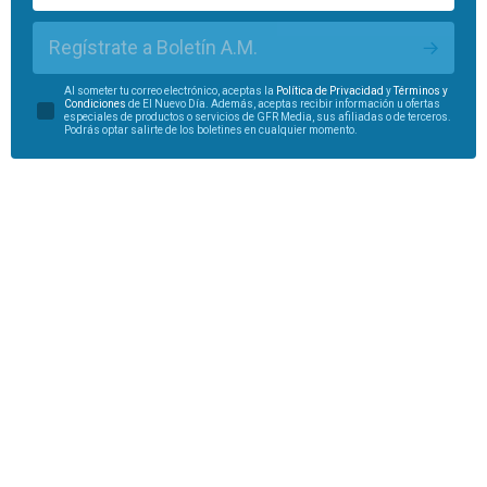
Regístrate a Boletín A.M.
Al someter tu correo electrónico, aceptas la
Política de Privacidad
y
Términos y
Condiciones
de El Nuevo Día. Además, aceptas recibir información u ofertas
especiales de productos o servicios de GFR Media, sus afiliadas o de terceros.
Podrás optar salirte de los boletines en cualquier momento.