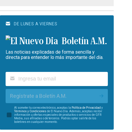
DE LUNES A VIERNES
Boletín A.M.
Las noticias explicadas de forma sencilla y
directa para entender lo más importante del día.
Regístrate a Boletín A.M.
Al someter tu correo electrónico, aceptas la
Política de Privacidad
y
Términos y Condiciones
de El Nuevo Día. Además, aceptas recibir
información u ofertas especiales de productos o servicios de GFR
Media, sus afiliadas o de terceros. Podrás optar salirte de los
boletines en cualquier momento.