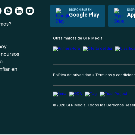
DISPONIBLE EN
DISP
Google Play
Ap
omos?
s
Otras marcas de GFR Media
 hoy
oncursos
io
nfiar en
Política de privacidad
Términos y condicion
©
2026
GFR Media, Todos los Derechos Rese