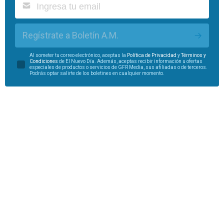
Regístrate a Boletín A.M.
Al someter tu correo electrónico, aceptas la
Política de Privacidad
y
Términos y
Condiciones
de El Nuevo Día. Además, aceptas recibir información u ofertas
especiales de productos o servicios de GFR Media, sus afiliadas o de terceros.
Podrás optar salirte de los boletines en cualquier momento.