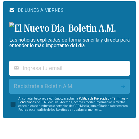
DE LUNES A VIERNES
Boletín A.M.
Las noticias explicadas de forma sencilla y directa para
entender lo más importante del día.
Regístrate a Boletín A.M.
Al someter tu correo electrónico, aceptas la
Política de Privacidad
y
Términos y
Condiciones
de El Nuevo Día. Además, aceptas recibir información u ofertas
especiales de productos o servicios de GFR Media, sus afiliadas o de terceros.
Podrás optar salirte de los boletines en cualquier momento.