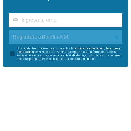
Regístrate a Boletín A.M.
Al someter tu correo electrónico, aceptas la
Política de Privacidad
y
Términos y
Condiciones
de El Nuevo Día. Además, aceptas recibir información u ofertas
especiales de productos o servicios de GFR Media, sus afiliadas o de terceros.
Podrás optar salirte de los boletines en cualquier momento.