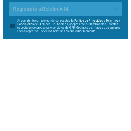
Regístrate a Boletín A.M.
Al someter tu correo electrónico, aceptas la
Política de Privacidad
y
Términos y
Condiciones
de El Nuevo Día. Además, aceptas recibir información u ofertas
especiales de productos o servicios de GFR Media, sus afiliadas o de terceros.
Podrás optar salirte de los boletines en cualquier momento.