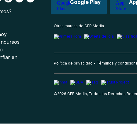
Google Play
Ap
omos?
s
Otras marcas de GFR Media
 hoy
oncursos
io
nfiar en
Política de privacidad
Términos y condicion
©
2026
GFR Media, Todos los Derechos Rese