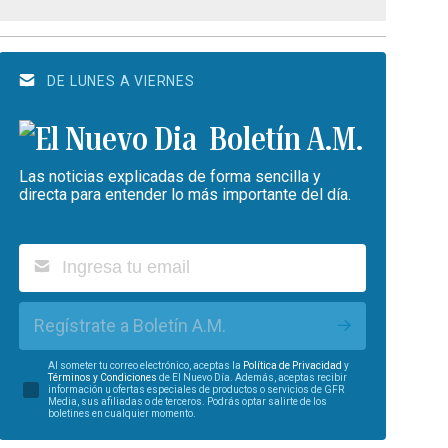
DE LUNES A VIERNES
Boletín A.M.
Las noticias explicadas de forma sencilla y
directa para entender lo más importante del día.
Regístrate a Boletín A.M.
Al someter tu correo electrónico, aceptas la
Política de Privacidad
y
Términos y Condiciones
de El Nuevo Día. Además, aceptas recibir
información u ofertas especiales de productos o servicios de GFR
Media, sus afiliadas o de terceros. Podrás optar salirte de los
boletines en cualquier momento.