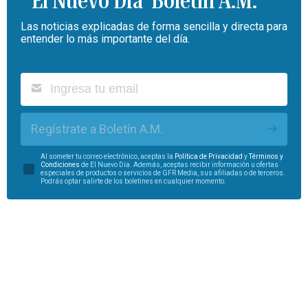
Boletín A.M.
Las noticias explicadas de forma sencilla y directa para
entender lo más importante del día.
Regístrate a Boletín A.M.
Al someter tu correo electrónico, aceptas la
Política de Privacidad
y
Términos y
Condiciones
de El Nuevo Día. Además, aceptas recibir información u ofertas
especiales de productos o servicios de GFR Media, sus afiliadas o de terceros.
Podrás optar salirte de los boletines en cualquier momento.