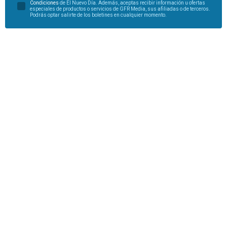
Condiciones
de El Nuevo Día. Además, aceptas recibir información u ofertas
especiales de productos o servicios de GFR Media, sus afiliadas o de terceros.
Podrás optar salirte de los boletines en cualquier momento.