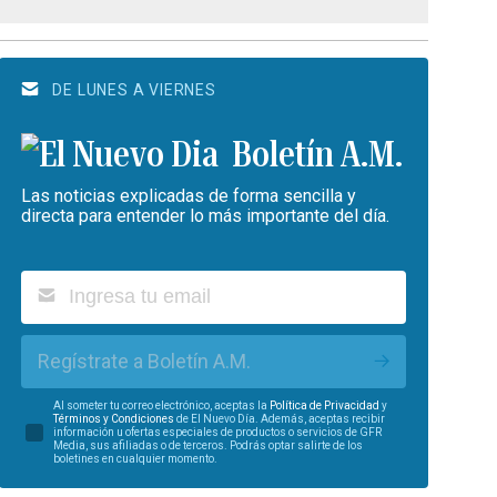
DE LUNES A VIERNES
Boletín A.M.
Las noticias explicadas de forma sencilla y
directa para entender lo más importante del día.
Regístrate a Boletín A.M.
Al someter tu correo electrónico, aceptas la
Política de Privacidad
y
Términos y Condiciones
de El Nuevo Día. Además, aceptas recibir
información u ofertas especiales de productos o servicios de GFR
Media, sus afiliadas o de terceros. Podrás optar salirte de los
boletines en cualquier momento.