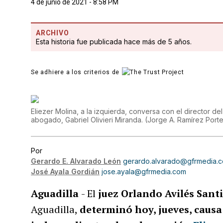
4 de junio de 2021 - 8:58 PM
ARCHIVO
Esta historia fue publicada hace más de 5 años.
Se adhiere a los criterios de
Eliezer Molina, a la izquierda, conversa con el director d
abogado, Gabriel Olivieri Miranda.
(
Jorge A. Ramírez Porte
Por
Gerardo E. Alvarado León
gerardo.alvarado@gfrmedia.
José Ayala Gordián
jose.ayala@gfrmedia.com
Aguadilla
- El
juez Orlando Avilés Sant
Aguadilla,
determinó hoy, jueves, causa