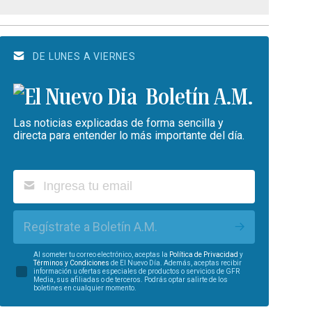
DE LUNES A VIERNES
Boletín A.M.
Las noticias explicadas de forma sencilla y
directa para entender lo más importante del día.
Regístrate a Boletín A.M.
Al someter tu correo electrónico, aceptas la
Política de Privacidad
y
Términos y Condiciones
de El Nuevo Día. Además, aceptas recibir
información u ofertas especiales de productos o servicios de GFR
Media, sus afiliadas o de terceros. Podrás optar salirte de los
boletines en cualquier momento.