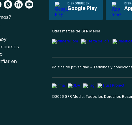
DISPONIBLE EN
DISP
Google Play
Ap
omos?
s
Otras marcas de GFR Media
 hoy
oncursos
io
nfiar en
Política de privacidad
Términos y condicion
©
2026
GFR Media, Todos los Derechos Rese