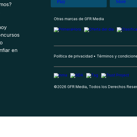
omos?
s
Otras marcas de GFR Media
 hoy
oncursos
io
nfiar en
Política de privacidad
Términos y condicion
©
2026
GFR Media, Todos los Derechos Rese