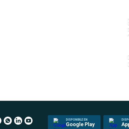
DISPONIBLE EN
DISP
Google Play
Ap