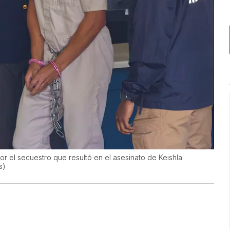
r el secuestro que resultó en el asesinato de Keishla
s
)