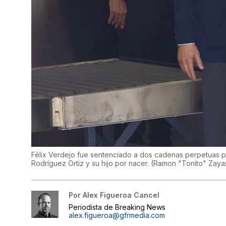
Félix Verdejo fue sentenciado a dos cadenas perpetuas po
Rodríguez Ortiz y su hijo por nacer.
(
Ramon "Tonito" Zaya
Por
Alex Figueroa Cancel
Periodista de Breaking News
alex.figueroa@gfrmedia.com