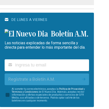
DE LUNES A VIERNES
Boletín A.M.
Las noticias explicadas de forma sencilla y
directa para entender lo más importante del día.
Regístrate a Boletín A.M.
Al someter tu correo electrónico, aceptas la
Política de Privacidad
y
Términos y Condiciones
de El Nuevo Día. Además, aceptas recibir
información u ofertas especiales de productos o servicios de GFR
Media, sus afiliadas o de terceros. Podrás optar salirte de los
boletines en cualquier momento.