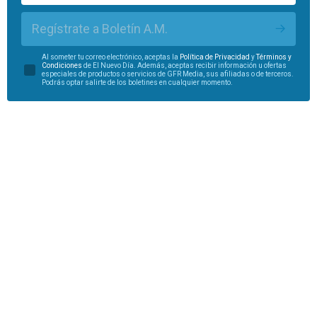
Regístrate a Boletín A.M.
Al someter tu correo electrónico, aceptas la
Política de Privacidad
y
Términos y
Condiciones
de El Nuevo Día. Además, aceptas recibir información u ofertas
especiales de productos o servicios de GFR Media, sus afiliadas o de terceros.
Podrás optar salirte de los boletines en cualquier momento.