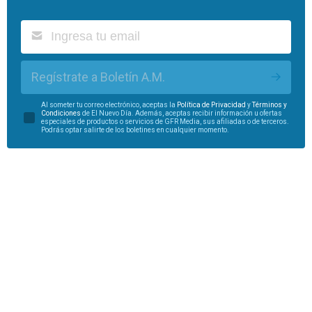
Regístrate a Boletín A.M.
Al someter tu correo electrónico, aceptas la
Política de Privacidad
y
Términos y
Condiciones
de El Nuevo Día. Además, aceptas recibir información u ofertas
especiales de productos o servicios de GFR Media, sus afiliadas o de terceros.
Podrás optar salirte de los boletines en cualquier momento.