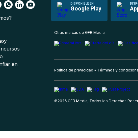
DISPONIBLE EN
DISP
Google Play
Ap
omos?
s
Otras marcas de GFR Media
 hoy
oncursos
io
nfiar en
Política de privacidad
Términos y condicion
©
2026
GFR Media, Todos los Derechos Rese