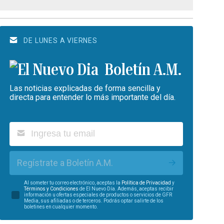
DE LUNES A VIERNES
Boletín A.M.
Las noticias explicadas de forma sencilla y
directa para entender lo más importante del día.
Regístrate a Boletín A.M.
Al someter tu correo electrónico, aceptas la
Política de Privacidad
y
Términos y Condiciones
de El Nuevo Día. Además, aceptas recibir
información u ofertas especiales de productos o servicios de GFR
Media, sus afiliadas o de terceros. Podrás optar salirte de los
boletines en cualquier momento.