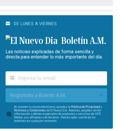
DE LUNES A VIERNES
Boletín A.M.
Las noticias explicadas de forma sencilla y
directa para entender lo más importante del día.
Regístrate a Boletín A.M.
Al someter tu correo electrónico, aceptas la
Política de Privacidad
y
Términos y Condiciones
de El Nuevo Día. Además, aceptas recibir
información u ofertas especiales de productos o servicios de GFR
Media, sus afiliadas o de terceros. Podrás optar salirte de los
boletines en cualquier momento.