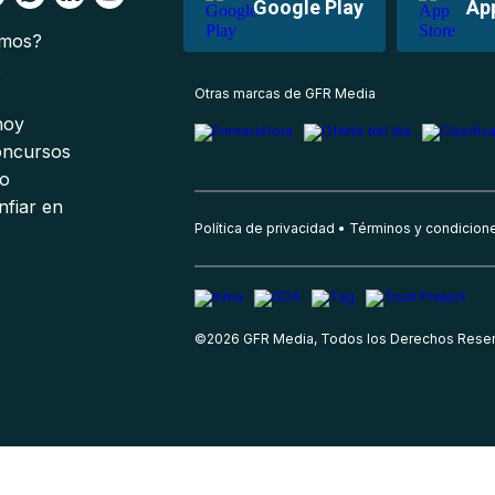
Google Play
Ap
omos?
s
Otras marcas de GFR Media
 hoy
oncursos
io
nfiar en
Política de privacidad
Términos y condicion
©
2026
GFR Media, Todos los Derechos Rese