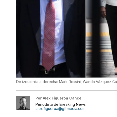
De izquierda a derecha: Mark Rossini, Wanda Vázquez Garc
Por
Alex Figueroa Cancel
Periodista de Breaking News
alex.figueroa@gfrmedia.com