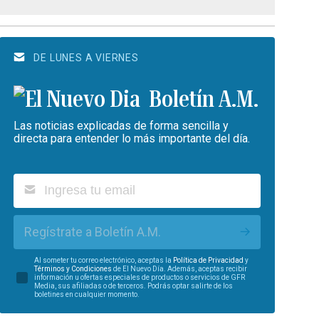
DE LUNES A VIERNES
Boletín A.M.
Las noticias explicadas de forma sencilla y
directa para entender lo más importante del día.
Regístrate a Boletín A.M.
Al someter tu correo electrónico, aceptas la
Política de Privacidad
y
Términos y Condiciones
de El Nuevo Día. Además, aceptas recibir
información u ofertas especiales de productos o servicios de GFR
Media, sus afiliadas o de terceros. Podrás optar salirte de los
boletines en cualquier momento.