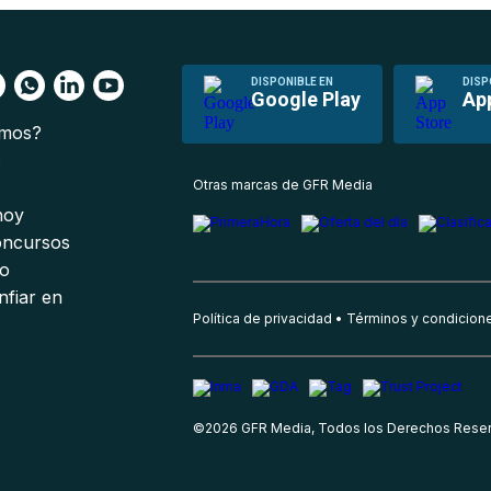
DISPONIBLE EN
DISP
Google Play
Ap
omos?
s
Otras marcas de GFR Media
 hoy
oncursos
io
nfiar en
Política de privacidad
Términos y condicion
©
2026
GFR Media, Todos los Derechos Rese