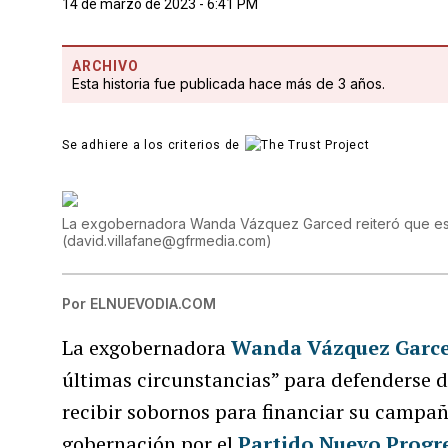
14 de marzo de 2023 - 6:41 PM
ARCHIVO
Esta historia fue publicada hace más de 3 años.
Se adhiere a los criterios de
La exgobernadora Wanda Vázquez Garced reiteró que es i
(
david.villafane@gfrmedia.com
)
Por
ELNUEVODIA.COM
La exgobernadora
Wanda Vázquez Garc
últimas circunstancias” para defenderse d
recibir sobornos para financiar su campañ
gobernación por el
Partido Nuevo Progr