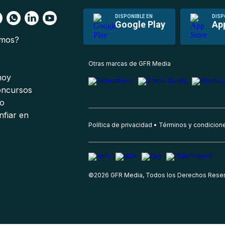
DISPONIBLE EN
DISP
Google Play
Ap
omos?
s
Otras marcas de GFR Media
 hoy
oncursos
io
nfiar en
Política de privacidad
Términos y condicion
©
2026
GFR Media, Todos los Derechos Rese