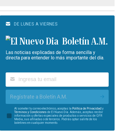
DE LUNES A VIERNES
Boletín A.M.
Las noticias explicadas de forma sencilla y
directa para entender lo más importante del día.
Regístrate a Boletín A.M.
Al someter tu correo electrónico, aceptas la
Política de Privacidad
y
Términos y Condiciones
de El Nuevo Día. Además, aceptas recibir
información u ofertas especiales de productos o servicios de GFR
Media, sus afiliadas o de terceros. Podrás optar salirte de los
boletines en cualquier momento.