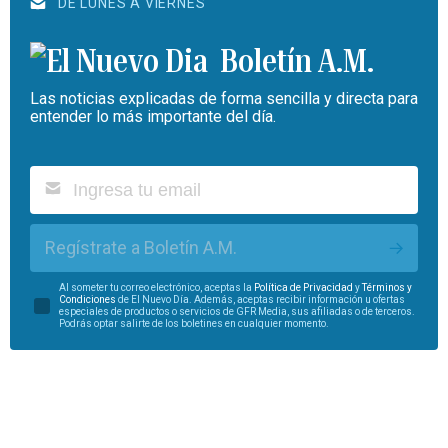
DE LUNES A VIERNES
Boletín A.M.
Las noticias explicadas de forma sencilla y directa para
entender lo más importante del día.
Regístrate a Boletín A.M.
Al someter tu correo electrónico, aceptas la
Política de Privacidad
y
Términos y
Condiciones
de El Nuevo Día. Además, aceptas recibir información u ofertas
especiales de productos o servicios de GFR Media, sus afiliadas o de terceros.
Podrás optar salirte de los boletines en cualquier momento.