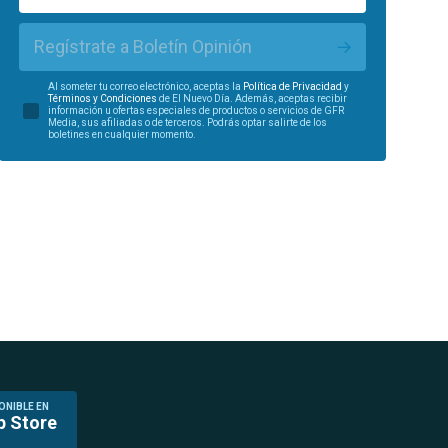
Regístrate a Boletín Opinión
Al someter tu correo electrónico, aceptas la
Política de Privacidad
y
Términos y Condiciones
de El Nuevo Día. Además, aceptas recibir
información u ofertas especiales de productos o servicios de GFR
Media, sus afiliadas o de terceros. Podrás optar salirte de los
boletines en cualquier momento.
ONIBLE EN
p Store