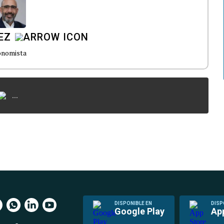
EZ
onomista
...
DISPONIBLE EN
DISP
Google Play
Ap