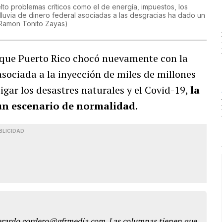
o problemas críticos como el de energía, impuestos, los
lluvia de dinero federal asociadas a las desgracias ha dado un
Ramon Tonito Zayas
)
l que Puerto Rico chocó nuevamente con la
asociada a la inyección de miles de millones
gar los desastres naturales y el Covid-19,
la
n escenario de normalidad.
BLICIDAD
gerardo.cordero@gfrmedia.com. Las columnas tienen que