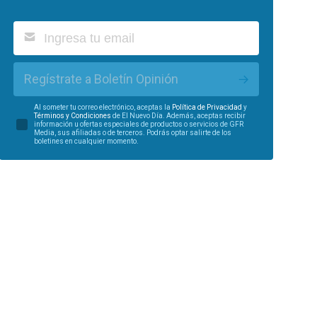
Regístrate a Boletín Opinión
Al someter tu correo electrónico, aceptas la
Política de Privacidad
y
Términos y Condiciones
de El Nuevo Día. Además, aceptas recibir
información u ofertas especiales de productos o servicios de GFR
Media, sus afiliadas o de terceros. Podrás optar salirte de los
boletines en cualquier momento.