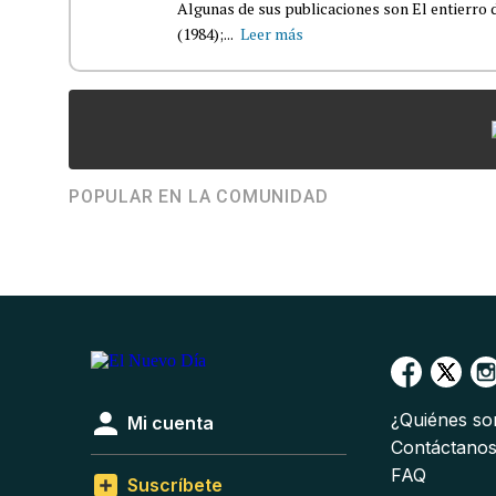
Algunas de sus publicaciones son El entierro d
(1984);...
Leer más
POPULAR EN LA COMUNIDAD
¿Quiénes s
Mi cuenta
Contáctano
FAQ
Suscríbete