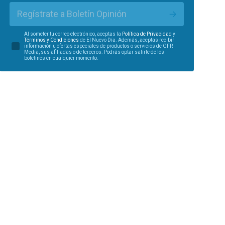
Regístrate a Boletín Opinión
Al someter tu correo electrónico, aceptas la
Política de Privacidad
y
Términos y Condiciones
de El Nuevo Día. Además, aceptas recibir
información u ofertas especiales de productos o servicios de GFR
Media, sus afiliadas o de terceros. Podrás optar salirte de los
boletines en cualquier momento.