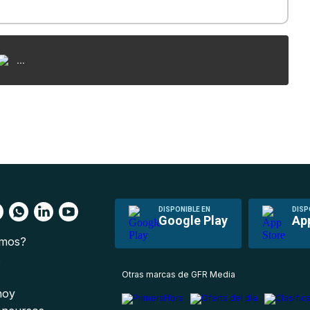
...
DISPONIBLE EN
DISP
Google Play
Ap
omos?
s
Otras marcas de GFR Media
 hoy