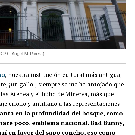
(ICP).
(
Angel M. Rivera
)
ño
, nuestra institución cultural más antigua,
e, ¡un gallo!; siempre se me ha antojado que
 Palas Atenea y el búho de Minerva, más que
je criollo y antillano a las representaciones
canta en la profundidad del bosque, como
a hace poco, emblema nacional. Bad Bunny,
quí en favor del sapo concho, eso como