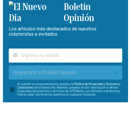
Boletín
Opinión
Los artículos más destacados de nuestros
columnistas e invitados.
Regístrate a Boletín Opinión
Al someter tu correo electrónico, aceptas la
Política de Privacidad
y
Términos y
Condiciones
de El Nuevo Día. Además, aceptas recibir información u ofertas
especiales de productos o servicios de GFR Media, sus afiliadas o de terceros.
Podrás optar salirte de los boletines en cualquier momento.