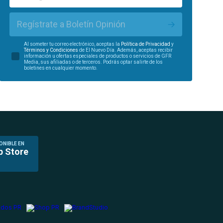
Regístrate a Boletín Opinión
Al someter tu correo electrónico, aceptas la
Política de Privacidad
y
Términos y Condiciones
de El Nuevo Día. Además, aceptas recibir
información u ofertas especiales de productos o servicios de GFR
Media, sus afiliadas o de terceros. Podrás optar salirte de los
boletines en cualquier momento.
ONIBLE EN
p Store