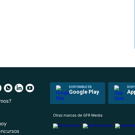
DISPONIBLE EN
DISP
Google Play
Ap
omos?
s
Otras marcas de GFR Media
 hoy
oncursos