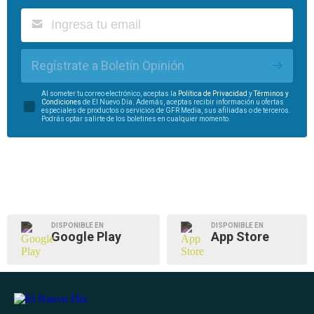
Regístrate a Boletín Opinión
Al someter tu correo electrónico, aceptas la
Política de Privacidad
y
Términos y
Condiciones
de El Nuevo Día. Además, aceptas recibir información u ofertas
especiales de productos o servicios de GFR Media, sus afiliadas o de terceros.
Podrás optar salirte de los boletines en cualquier momento.
DISPONIBLE EN
DISPONIBLE EN
Google Play
App Store