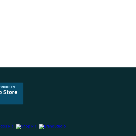
ONIBLE EN
p Store