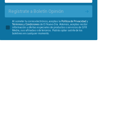
Regístrate a Boletín Opinión
Al someter tu correo electrónico, aceptas la
Política de Privacidad
y
Términos y Condiciones
de El Nuevo Día. Además, aceptas recibir
información u ofertas especiales de productos o servicios de GFR
Media, sus afiliadas o de terceros. Podrás optar salirte de los
boletines en cualquier momento.