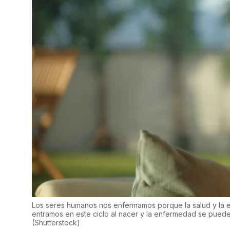
Los seres humanos nos enfermamos porque la salud y la e
entramos en este ciclo al nacer y la enfermedad se puede 
(
Shutterstock
)