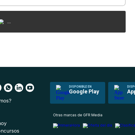
...
DISPONIBLE EN
DISP
Google Play
Ap
omos?
s
Otras marcas de GFR Media
 hoy
oncursos