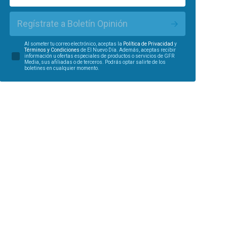
Regístrate a Boletín Opinión
Al someter tu correo electrónico, aceptas la
Política de Privacidad
y
Términos y Condiciones
de El Nuevo Día. Además, aceptas recibir
información u ofertas especiales de productos o servicios de GFR
Media, sus afiliadas o de terceros. Podrás optar salirte de los
boletines en cualquier momento.