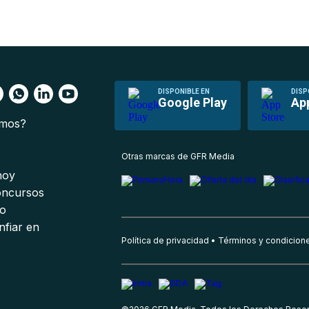
DISPONIBLE EN
DISP
Google Play
Ap
omos?
s
Otras marcas de GFR Media
 hoy
oncursos
io
nfiar en
Política de privacidad
Términos y condicion