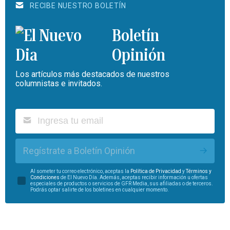
RECIBE NUESTRO BOLETÍN
Boletín
Opinión
Los artículos más destacados de nuestros
columnistas e invitados.
Regístrate a Boletín Opinión
Al someter tu correo electrónico, aceptas la
Política de Privacidad
y
Términos y
Condiciones
de El Nuevo Día. Además, aceptas recibir información u ofertas
especiales de productos o servicios de GFR Media, sus afiliadas o de terceros.
Podrás optar salirte de los boletines en cualquier momento.