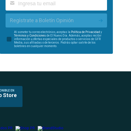
Regístrate a Boletín Opinión
Al someter tu correo electrónico, aceptas la
Política de Privacidad
y
Términos y Condiciones
de El Nuevo Día. Además, aceptas recibir
información u ofertas especiales de productos o servicios de GFR
Media, sus afiliadas o de terceros. Podrás optar salirte de los
boletines en cualquier momento.
ONIBLE EN
p Store