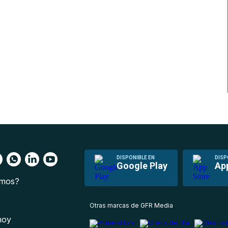
DISPONIBLE EN
DISP
Google Play
Ap
omos?
s
Otras marcas de GFR Media
 hoy