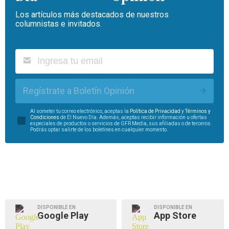
Los artículos más destacados de nuestros
columnistas e invitados.
Regístrate a Boletín Opinión
Al someter tu correo electrónico, aceptas la
Política de Privacidad
y
Términos y
Condiciones
de El Nuevo Día. Además, aceptas recibir información u ofertas
especiales de productos o servicios de GFR Media, sus afiliadas o de terceros.
Podrás optar salirte de los boletines en cualquier momento.
DISPONIBLE EN
DISPONIBLE EN
Google Play
App Store