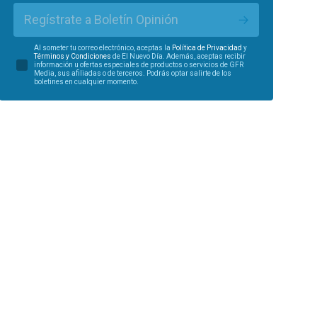
Regístrate a Boletín Opinión
Al someter tu correo electrónico, aceptas la
Política de Privacidad
y
Términos y Condiciones
de El Nuevo Día. Además, aceptas recibir
información u ofertas especiales de productos o servicios de GFR
Media, sus afiliadas o de terceros. Podrás optar salirte de los
boletines en cualquier momento.