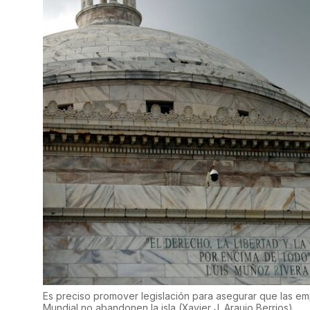
Es preciso promover legislación para asegurar que las em
Mundial no abandonen la isla
(
Xavier J. Araujo Berrios
)