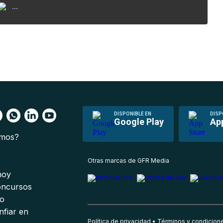
...
DISPONIBLE EN
DISP
Google Play
Ap
omos?
s
Otras marcas de GFR Media
 hoy
oncursos
io
nfiar en
Política de privacidad
Términos y condicion