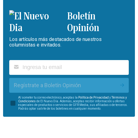
Boletín
Opinión
Los artículos más destacados de nuestros
columnistas e invitados.
Regístrate a Boletín Opinión
Al someter tu correo electrónico, aceptas la
Política de Privacidad
y
Términos y
Condiciones
de El Nuevo Día. Además, aceptas recibir información u ofertas
especiales de productos o servicios de GFR Media, sus afiliadas o de terceros.
Podrás optar salirte de los boletines en cualquier momento.