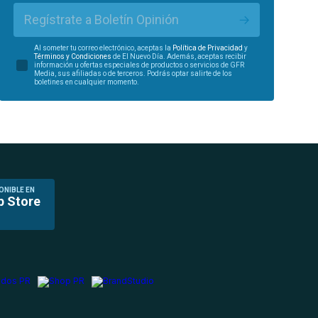
Regístrate a Boletín Opinión
Al someter tu correo electrónico, aceptas la
Política de Privacidad
y
Términos y Condiciones
de El Nuevo Día. Además, aceptas recibir
información u ofertas especiales de productos o servicios de GFR
Media, sus afiliadas o de terceros. Podrás optar salirte de los
boletines en cualquier momento.
ONIBLE EN
p Store