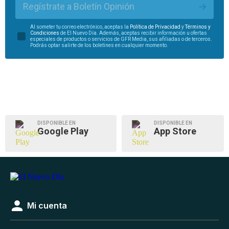
Regístrate a Boletín Opinión
Al someter tu correo electrónico, aceptas la
Política de Privacidad
y
Términos y
Condiciones
de El Nuevo Día. Además, aceptas recibir información u ofertas
especiales de productos o servicios de GFR Media, sus afiliadas o de terceros.
Podrás optar salirte de los boletines en cualquier momento.
DISPONIBLE EN
DISPONIBLE EN
Google Play
App Store
Mi cuenta